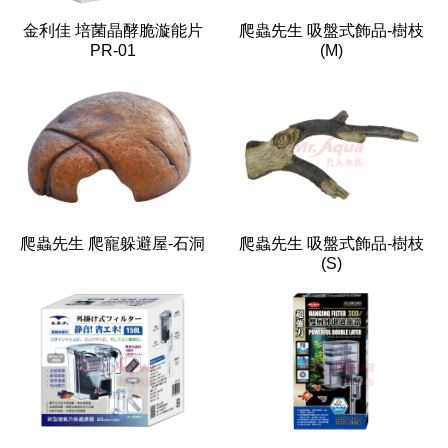
金利佳 培菌晶酵脆漩能片
爬蟲先生 吸盤式飾品-樹枝
PR-01
(M)
爬蟲先生 爬寵躲避屋-石洞
爬蟲先生 吸盤式飾品-樹枝
(S)