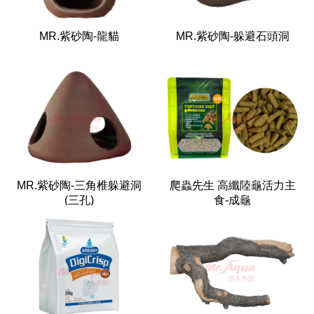
MR.紫砂陶-龍貓
MR.紫砂陶-躲避石頭洞
MR.紫砂陶-三角椎躲避洞
爬蟲先生 高纖陸龜活力主
(三孔)
食-成龜