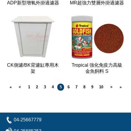
ADP新型增氧外掛過濾器
MR超強力雙層外掛過濾器
CK側濾/BK背濾缸專用木
Tropical 強化免疫力高級
架
金魚飼料 S
«
<
1
2
3
4
5
6
7
8
9
10
>
»
04-25667779