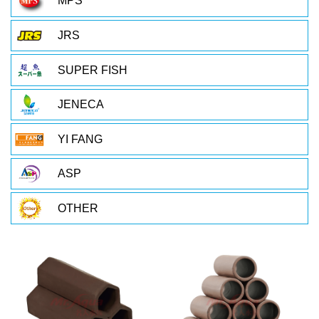
MPS
JRS
SUPER FISH
JENECA
YI FANG
ASP
OTHER