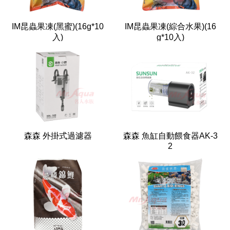
IM昆蟲果凍(黑蜜)(16g*10
IM昆蟲果凍(綜合水果)(16
入)
g*10入)
森森 外掛式過濾器
森森 魚缸自動餵食器AK-3
2