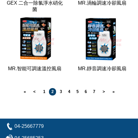
GEX 二合一除氯淨水硝化
MR.渦輪調速冷卻風扇
菌
MR.智能可調速溫控風扇
MR.靜音調速冷卻風扇
«
<
1
2
3
4
5
6
7
>
»
04-25667779