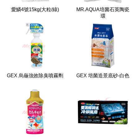
愛鱗4號15kg(大粒/綠)
MR.AQUA培菌石英陶瓷
環
GEX 烏龜強效除臭噴霧劑
GEX 培菌造景底砂-白色