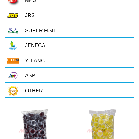
MPS
JRS
SUPER FISH
JENECA
YI FANG
ASP
OTHER