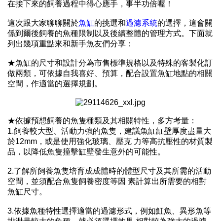
在接下來的飼養過程中得心應手，事半功倍喔！
這次跟大家聊聊關於
魚缸
的挑選和
過濾系統
的選擇，這會關
係到爾後飼養的魚種限制以及後續整體的管理方式。下面就
列出幾項重點來和新手魚友們分享：
★魚缸的尺寸和設計分為市售標準規格以及特殊的客製化訂
做兩類，可依據自
我喜好、預算，配合設置魚缸地點的相關
空間，作適當的選擇規劃。
★依據預想飼養的魚隻種類及其相關特性，多方考量：
1.
飼養較大型、活動力強的魚隻，建議魚缸缸壁厚度盡量大
於
12mm
，或是使用強化玻璃、壓克
力等高抗壓性的材質製
品，以降低魚隻撞擊缸壁發生意外的可能性。
2.
了解所飼養魚隻培育成成體時的體型尺寸及其所需的活動
空間，並須配合魚隻飼養密度等因
素計算出所需要的相對
魚缸尺寸。
3.
依據魚種特性選擇適當的過濾形式，例如魟魚、異形魚等