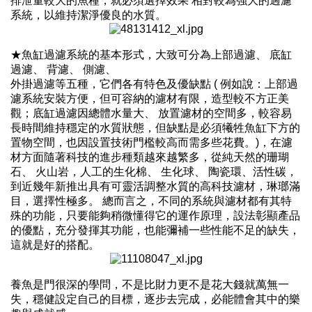
排泄量較大的魚種，就必須選擇效果
相對較為強大的過濾
系統，以維持潔淨優良的水質。
★魚缸過濾系統的基本形式，大致可分為上部過濾、
底缸
過濾、
背濾、
側濾、
外掛過濾等五種，它們各有特色及優缺點
(
例如說：上部過
濾系統安裝方便，但可容納的濾材有限，造型較不方正美
觀；底缸過濾因總體水量大、
放置濾材的空間多，較容易
長時間維持穩定的水質狀態，但缺點是必須犧牲魚缸下方的
置物空間，也因設置技術門檻較高而需多些花費。
)
，在濾
材方面隨著科技的進步種類越來越繁多，從純天然的珊瑚
石、
火山岩，人工的生化棉、
生化球、
陶瓷環、活性碳，
到近幾年新推出具有可靈活調整水質的高科技濾材，琳瑯滿
目，選擇性極多。
總而言之，不同的系統與濾材都有其特
殊的功能，只要能夠稍微懂得它的運作原理，設法彰顯產品
的優點，充分發揮其功能，也能彌補一些性能不足的缺失，
這就是好的搭配。
養魚是門很深的學問，不是比財力更不是花大錢就萬無一
失，穩健設定自己的目標，逐步去完成，必能體會其中的樂