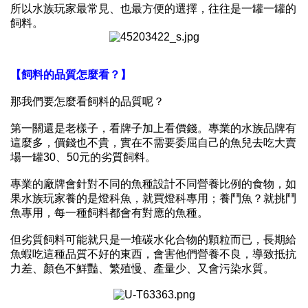
所以水族玩家最常見、也最方便的選擇，往往是一罐一罐的
飼料。
【飼料的品質怎麼看？】
那我們要怎麼看飼料的品質呢？
第一關還是老樣子，看牌子加上看價錢。專業的水族品牌有
這麼多，價錢也不貴，實在不需要委屈自己的魚兒去吃大賣
場一罐
30
、
50
元的劣質飼料。
專業的廠牌會針對不同的魚種設計不同營養比例的食物，如
果水族玩家養的是燈科魚，就買燈科專用；養鬥魚？就挑鬥
魚專用，每一種飼料都會有對應的魚種。
但劣質飼料可能就只是一堆碳水化合物的顆粒而已，長期給
魚蝦吃這種品質不好的東西，會害他們營養不良，導致抵抗
力差、顏色不鮮豔、繁殖慢、產量少、又會污染水質。