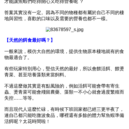
才能讓魚蝦們吃得開心又吃得營養呢
？
答案其實沒有一定。因為不同的物種都有屬於自己不同的棲
地與習性，喜歡的口味以及需要的營養也都不一樣。
【天然的餌食最好嗎？】
一般來說，模仿大自然的環境，提供生物原本棲地就有的食
物最適合了。
有些玩家特別用心，堅信天然的最好，所以會餵活餌、餵燙
青菜、甚至培養藻類來當飼料。
不過這麼做其實是有點風險的，例如活餌可能會帶有寄生
蟲、燙青菜可能會殘留農藥、藻類一不小心就會過度繁殖而
失控
……
等等。
而且現代人這麼忙碌，有時候下班回家都已經三更半夜了，
連自己都只能吃微波食品，哪裡還有多餘的體力幫魚蝦準備
活餌呢？太花時間啦！