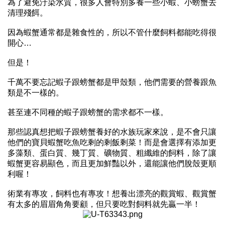
為了避免汙染水質，很多人會特別多養一些小蝦、小螃蟹去
清理殘餌。
因為蝦蟹通常都是雜食性的，所以不管什麼飼料都能吃得很
開心
…
但是！
千萬不要忘記蝦子跟螃蟹都是甲殼類，他們需要的營養跟魚
類是不一樣的。
甚至連不同種的蝦子跟螃蟹的需求都不一樣。
那些認真想把蝦子跟螃蟹養好的水族玩家來說，是不會只讓
他們的寶貝蝦蟹吃魚吃剩的剩飯剩菜！而是會選擇有添加更
多藻類、蛋白質、幾丁質、礦物質、粗纖維的飼料，除了讓
蝦蟹更容易顯色，而且更加鮮豔以外，還能讓他們脫殼更順
利喔！
術業有專攻，飼料也有專攻！想養出漂亮的觀賞蝦、觀賞蟹
有太多的眉眉角角要顧，但只要吃對飼料就先贏一半！