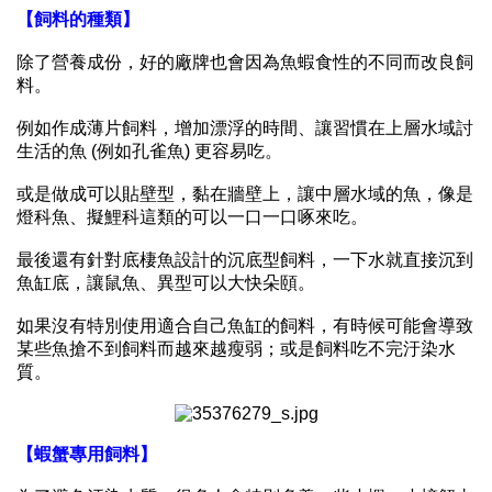
【飼料的種類】
除了營養成份，好的廠牌也會因為魚蝦食性的不同而改良飼
料。
例如作成薄片飼料，增加漂浮的時間、讓習慣在上層水域討
生活的魚
(
例如孔雀魚
)
更容易吃。
或是做成可以貼壁型，黏在牆壁上，讓中層水域的魚，像是
燈科魚、擬鯉科這類的可以一口一口啄來吃。
最後還有針對底棲魚設計的沉底型飼料，一下水就直接沉到
魚缸底，讓鼠魚、異型可以大快朵頤。
如果沒有特別使用適合自己魚缸的飼料，有時候可能會導致
某些魚搶不到飼料而越來越瘦弱；或是飼料吃不完汙染水
質。
【蝦蟹專用飼料】