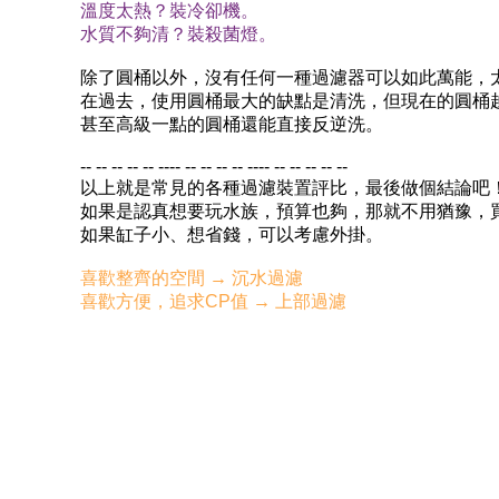
溫度太熱？裝冷卻機。
水質不夠清？裝殺菌燈。
除了圓桶以外，沒有任何一種過濾器可以如此萬能，
在過去，使用圓桶最大的缺點是清洗，但現在的圓桶
甚至高級一點的圓桶還能直接反逆洗。
-- -- -- -- -- ---- -- -- -- -- ---- -- -- -- -- --
以上就是常見的各種過濾裝置評比，最後做個結論吧
如果是認真想要玩水族，預算也夠，那就不用猶豫，
如果缸子小、想省錢，可以考慮外掛。
喜歡整齊的空間
→
沉水過濾
喜歡方便，追求
CP
值
→
上部過濾