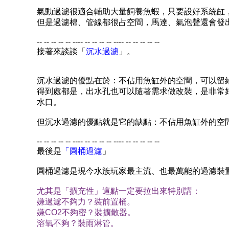
氣動過濾很適合輔助大量飼養魚蝦，只要設好系統缸
但是過濾棉、管線都很占空間，馬達、氣泡聲還會發
-- -- -- -- -- ---- -- -- -- -- ---- -- -- -- -- --
接著來談談「
沉水過濾
」。
沉水過濾的優點在於：不佔用魚缸外的空間，可以留
得到處都是，出水孔也可以隨著需求做改裝，是非常
水口。
但沉水過濾的優點就是它的缺點：不佔用魚缸外的空
-- -- -- -- -- ---- -- -- -- -- ---- -- -- -- -- --
最後是
「圓桶過濾
」
圓桶過濾是現今水族玩家最主流、也最萬能的過濾裝
尤其是「擴充性」這點一定要拉出來特別講：
嫌過濾不夠力？裝前置桶。
嫌
CO2
不夠密？裝擴散器。
溶氧不夠？裝雨淋管。