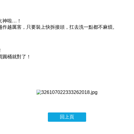
太神啦…！
越作越厲害，只要裝上快拆接頭，扛去洗一點都不麻煩。
！
買圓桶就對了！
回上頁