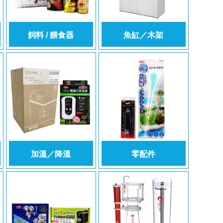
飼料 / 餵食器
魚缸／木架
加溫／降溫
零配件