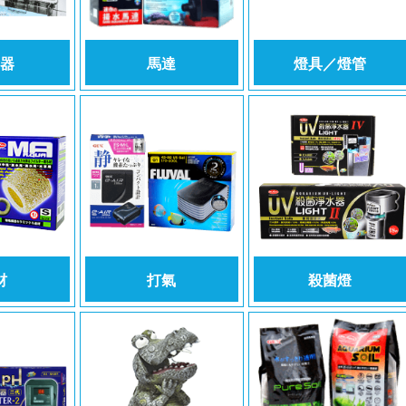
器
馬達
燈具／燈管
材
打氣
殺菌燈