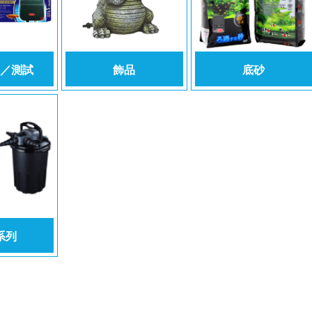
／測試
飾品
底砂
系列
53
428台中市大雅區雅環路三段2巷20號