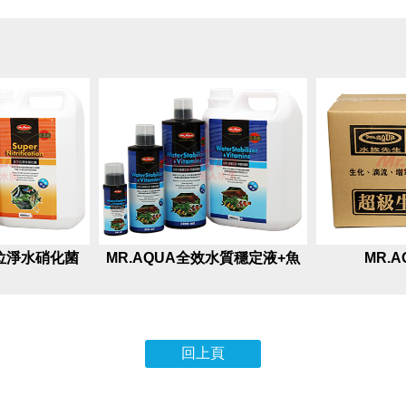
方位淨水硝化菌
MR.AQUA全效水質穩定液+魚
MR.
體保護膜
回上頁