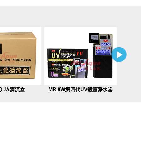
AQUA滴流盒
MR.9W第四代UV殺菌淨水器