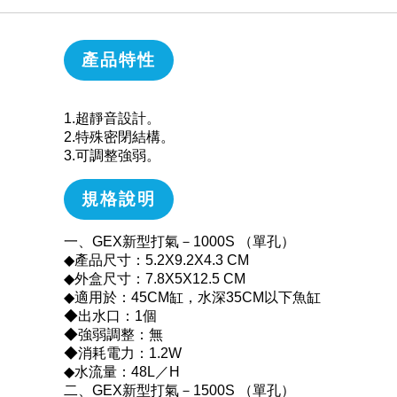
產品特性
1.超靜音設計。
2.特殊密閉結構。
3.可調整強弱。
規格說明
一、GEX新型打氣－1000S （單孔）
◆產品尺寸：5.2X9.2X4.3 CM
◆外盒尺寸：7.8X5X12.5 CM
◆適用於：45CM缸，水深35CM以下魚缸
◆出水口：1個
◆強弱調整：無
◆消耗電力：1.2W
◆水流量：48L／H
二、GEX新型打氣－1500S （單孔）