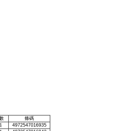
數
條碼
箱
4972547016935