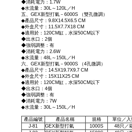
◆消耗電力：1.7W
◆水流量：30L～120L／H
五、GEX新型打氣－6000S （雙孔微調）
◆產品尺寸：9.8X14.5X6.5 CM
◆外盒尺寸：11.5X7.7X18 CM
◆適用於：120CM缸，水深50CM以下
◆出水口：2個
◆強弱調整：有
◆消耗電力：2.6W
◆水流量：48L～150L／H
六、GEX新型打氣－9000S （4孔微調）
◆產品尺寸：14.5X19.7X9.7 CM
◆外盒尺寸：15X11X25 CM
◆適用於：120CM缸，水深50CM以下
◆出水口：4個
◆強弱調整：有
◆消耗電力：7W
◆水流量：30L～150L／H
產品編號
產品名稱
規格
單位／入
J-81
GEX新型打氣
1000S
48只／