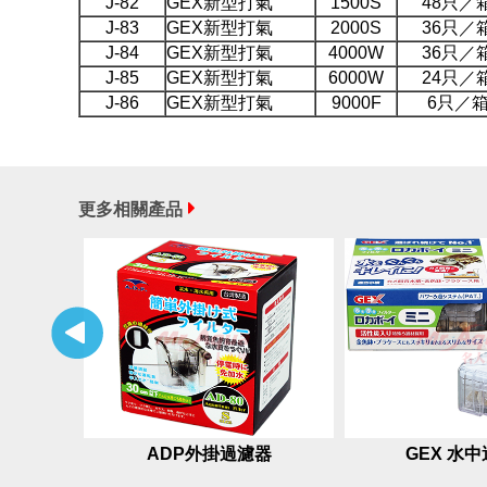
J-82
GEX新型打氣
1500S
48只／
J-83
GEX新型打氣
2000S
36只／
J-84
GEX新型打氣
4000W
36只／
J-85
GEX新型打氣
6000W
24只／
J-86
GEX新型打氣
9000F
6只／
更多相關產品
ADP外掛過濾器
GEX 水