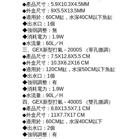
◆產品尺寸：5.9X10.3X4.5MM
◆外盒尺寸：9X5.5X13.5MM
◆適用於：60CM缸，水深40CM以下魚缸
◆出水口：1個
◆強弱調整：無
◆消耗電力：1.9W
◆水流量：60L／H
三、GEX新型打氣－2000S （單孔微調）
◆產品尺寸：7.5X12.6X5.5 CM
◆外盒尺寸：10.3X6.2X16 CM
◆適用於：120CM缸，水深50CM以下魚缸
◆出水口：1個
◆強弱調整：有
◆消耗電力：1.9W
◆水流量：90L／H
四、GEX新型打氣－4000S （雙孔微調）
◆產品尺寸：8.8X13.5X7.1 CM
◆外盒尺寸：11X7.7X17 CM
◆適用於：60CM缸，水深40CM以下
◆出水口：2個
◆強弱調整：有