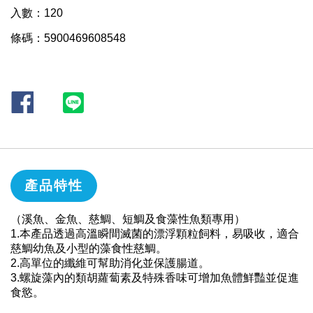
入數：120
條碼：5900469608548
產品特性
（溪魚、金魚、慈鯛、短鯛及食藻性魚類專用）
1.本產品透過高溫瞬間滅菌的漂浮顆粒飼料，易吸收，適合
慈鯛幼魚及小型的藻食性慈鯛。
2.高單位的纖維可幫助消化並保護腸道。
3.螺旋藻內的類胡蘿蔔素及特殊香味可增加魚體鮮豔並促進
食慾。