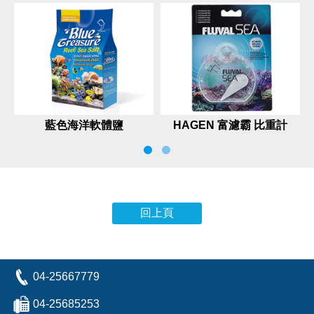
藍色海洋軟體鹽
HAGEN 富濾霸 比重計
（兩用）
回上頁
04-25667779
04-25685253