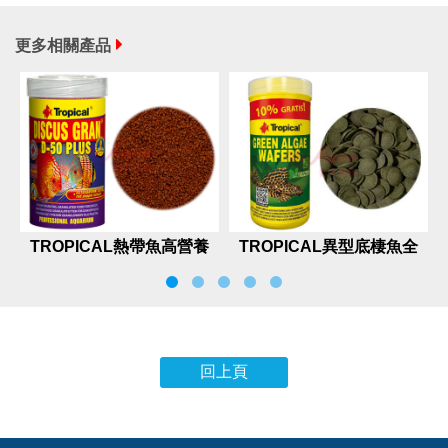
更多相關產品
TROPICAL熱帶魚高營養
TROPICAL異型底棲魚全
增豔顆粒
餐250ml+10%
回上頁