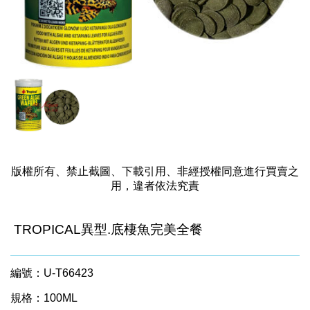
版權所有、禁止截圖、下載引用、非經授權同意進行買賣之
用，違者依法究責
TROPICAL異型.底棲魚完美全餐
編號：U-T66423
規格：100ML