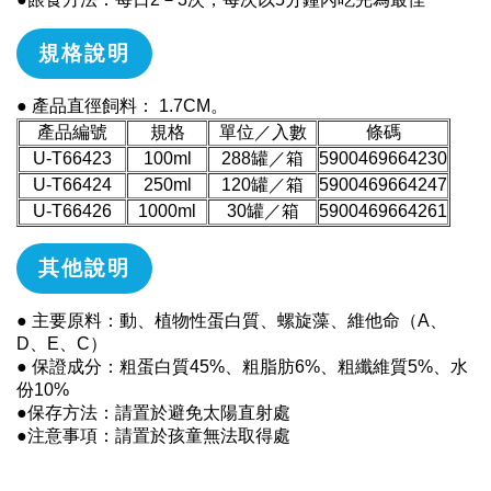
規格說明
● 產品直徑飼料： 1.7CM。
產品編號
規格
單位／入數
條碼
U-T66423
100ml
288罐／箱
5900469664230
U-T66424
250ml
120罐／箱
5900469664247
U-T66426
1000ml
30罐／箱
5900469664261
其他說明
● 主要原料：動、植物性蛋白質、螺旋藻、維他命（A、
D、E、C）
● 保證成分：粗蛋白質45%、粗脂肪6%、粗纖維質5%、水
份10%
●保存方法：請置於避免太陽直射處
●注意事項：請置於孩童無法取得處