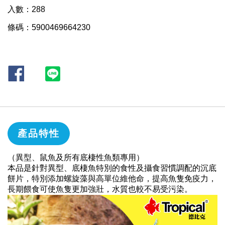
入數：288
條碼：5900469664230
產品特性
（異型、鼠魚及所有底棲性魚類專用）
本品是針對異型、底棲魚特別的食性及攝食習慣調配的沉底
餅片，特別添加螺旋藻與高單位維他命，提高魚隻免疫力，
長期餵食可使魚隻更加強壯，水質也較不易受污染。