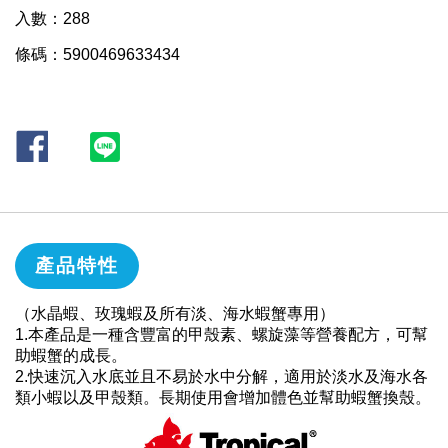
入數：288
條碼：5900469633434
產品特性
（水晶蝦、玫瑰蝦及所有淡、海水蝦蟹專用）
1.本產品是一種含豐富的甲殼素、螺旋藻等營養配方，可幫
助蝦蟹的成長。
2.快速沉入水底並且不易於水中分解，適用於淡水及海水各
類小蝦以及甲殼類。長期使用會增加體色並幫助蝦蟹換殼。