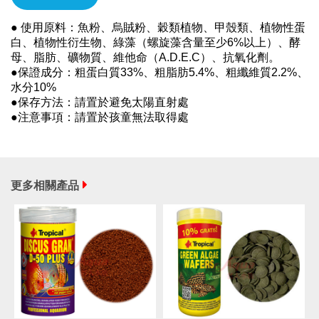
● 使用原料：魚粉、烏賊粉、穀類植物、甲殼類、植物性蛋
白、植物性衍生物、綠藻（螺旋藻含量至少6%以上）、酵
母、脂肪、礦物質、維他命（A.D.E.C）、抗氧化劑。
●保證成分：粗蛋白質33%、粗脂肪5.4%、粗纖維質2.2%、
水分10%
●保存方法：請置於避免太陽直射處
●注意事項：請置於孩童無法取得處
更多相關產品