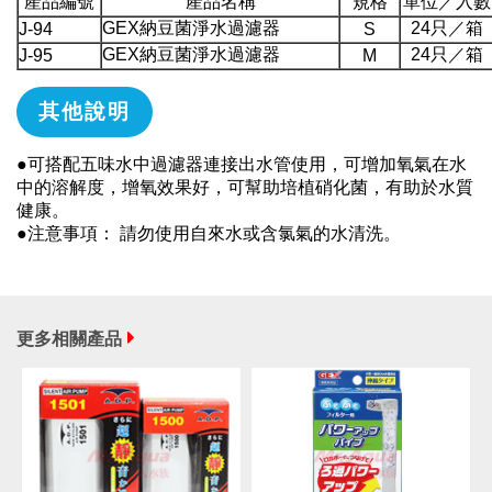
產品編號
產品名稱
規格
單位／入數
GEX納豆菌淨水過濾器
24只／箱
J-94
S
GEX納豆菌淨水過濾器
24只／箱
J-95
M
其他說明
●可搭配五味水中過濾器連接出水管使用，可增加氧氣在水
中的溶解度，增氧效果好，可幫助培植硝化菌，有助於水質
健康。
●注意事項： 請勿使用自來水或含氯氣的水清洗。
更多相關產品