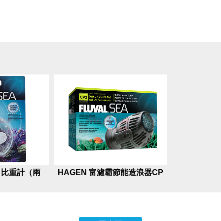
霸 比重計（兩
HAGEN 富濾霸節能造浪器CP