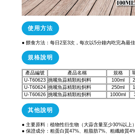
使用方法
● 餵食方法：每日2至3次，每次以5分鐘內吃完為最
規格說明
產品編號
產品名稱
規格
U-T60623
挑嘴魚蒜精顆粒飼料
100ml
U-T60624
挑嘴魚蒜精顆粒飼料
250ml
U-T60626
挑嘴魚蒜精顆粒飼料
1000ml
其他說明
● 主要原料：植物性衍生物（大蒜含量至少30%以上
● 保證成分：粗蛋白質47%、粗脂肪7%、粗纖維質4