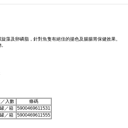
螺旋藻及卵磷脂，針對魚隻有絕佳的揚色及腸腸胃保健效果。
物。
佳
位／入數
條碼
8罐／箱
5900469611531
5罐／箱
5900469611555