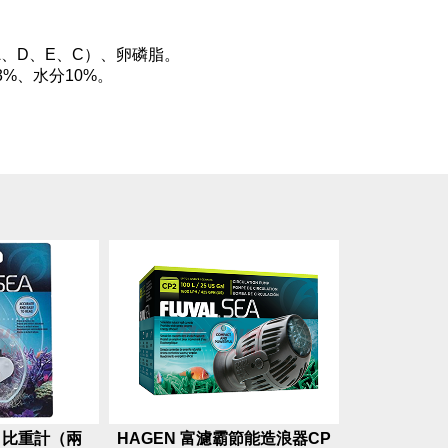
、D、E、C）、卵磷脂。
3%、水分10%。
霸 比重計（兩
HAGEN 富濾霸節能造浪器CP