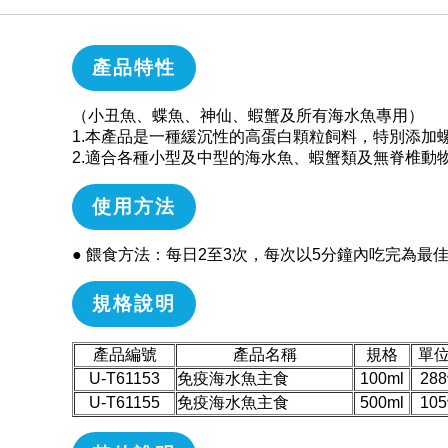
產品特性
（小丑魚、蝶魚、神仙、蝦蟹及所有海水魚專用）
1.本產品是一種緩沉性的高蛋白顆粒飼料，特別添加
2.適合各種小型及中型的海水魚、蝦蟹類及無脊椎動
使用方法
● 餵食方法：每日2至3次，每次以5分鐘內吃完為最
規格說明
產品編號
產品名稱
規格
單
U-T61153
免疫海水魚主食
100ml
28
U-T61155
免疫海水魚主食
500ml
10