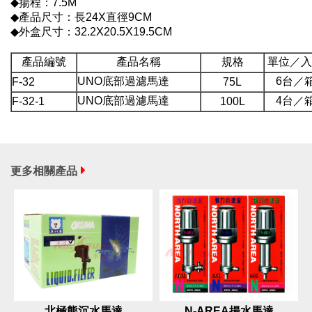
◆揚程：7.5M
◆產品尺寸：長24X直徑9CM
◆外盒尺寸：32.2X20.5X19.5CM
產品編號
產品名稱
規格
單位／入
UNO底部過濾馬達
6台／
F-32
75L
UNO底部過濾馬達
4台／
F-32-1
100L
更多相關產品
北極熊沉水馬達
N-AREA揚水馬達