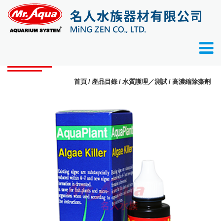
產品目錄
首頁
產品目錄
水質護理／測試
高濃縮除藻劑