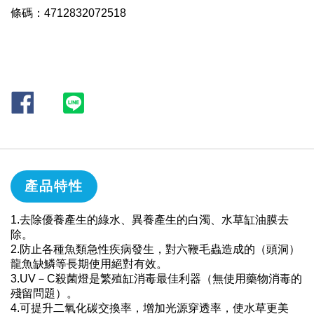
條碼：4712832072518
產品特性
1.去除優養產生的綠水、異養產生的白濁、水草缸油膜去
除。
2.防止各種魚類急性疾病發生，對六鞭毛蟲造成的（頭洞）
龍魚缺鱗等長期使用絕對有效。
3.UV－C殺菌燈是繁殖缸消毒最佳利器（無使用藥物消毒的
殘留問題）。
4.可提升二氧化碳交換率，增加光源穿透率，使水草更美