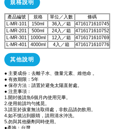
規格說明
產品編號
規格
單位／入數
條碼
L-MR-101
150ml
36入／箱
4716171610745
L-MR-201
500ml
24入／箱
4716171610752
L-MR-301
1000ml
12入／箱
4716171610769
L-MR-401
4000ml
4入／箱
4716171610776
其他說明
● 主要成份：去離子水、微量元素、維他命 。
● 有效期限：5年
● 保存方法：請置於避免太陽直射處。
● 注意事項：
1.開封後請魚6個月內使用完畢。
2.使用前請均勻搖晃。
3.請至於孩童無法取得處，非飲品請勿飲用。
4.如不慎沾到眼睛，請用清水沖洗。
5.勿與其他藥劑同時使用。
●產地：台灣