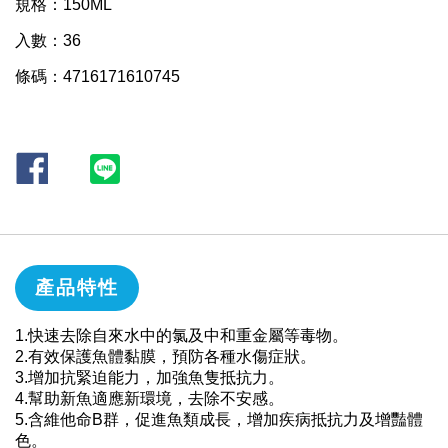
規格：150ML
入數：36
條碼：4716171610745
產品特性
1.快速去除自來水中的氯及中和重金屬等毒物。
2.有效保護魚體黏膜，預防各種水傷症狀。
3.增加抗緊迫能力，加強魚隻抵抗力。
4.幫助新魚適應新環境，去除不安感。
5.含維他命B群，促進魚類成長，增加疾病抵抗力及增豔體
色。