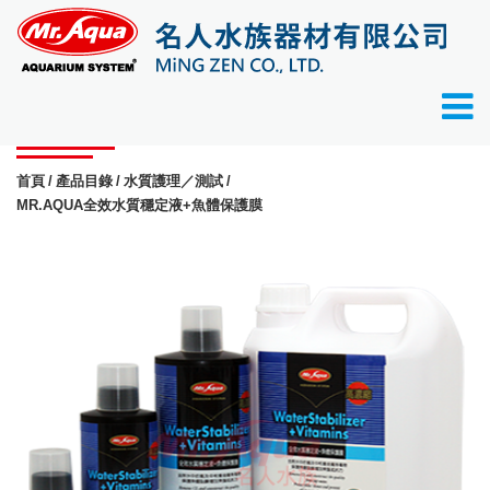
產品目錄
首頁
產品目錄
水質護理／測試
MR.AQUA全效水質穩定液+魚體保護膜