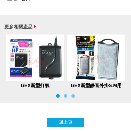
更多相關產品
GEX新型打氣
GEX新型靜音外掛S.M用
碳板（1入）
回上頁