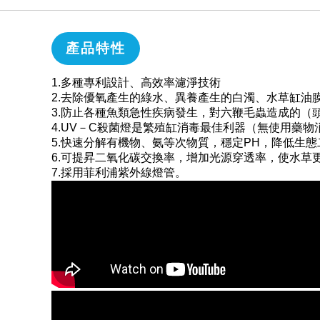
產品特性
1.多種專利設計、高效率濾淨技術
2.去除優氧產生的綠水、異養產生的白濁、水草缸油
3.防止各種魚類急性疾病發生，對六鞭毛蟲造成的（
4.UV－C殺菌燈是繁殖缸消毒最佳利器（無使用藥
5.快速分解有機物、氨等次物質，穩定PH，降低生
6.可提昇二氧化碳交換率，增加光源穿透率，使水草
7.採用菲利浦紫外線燈管。