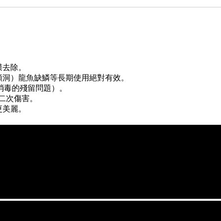
膜去除。
頭洞）龍魚缺鱗等長期使用絕對有效。
物消毒的殘留問題）。
態二次傷害。
更美麗。