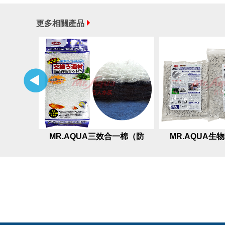
更多相關產品
MR.AQUA三效合一棉（防
MR.AQUA生
藻、培菌、濾清）
2L、6L