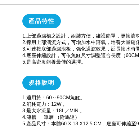
產品特性
1.上部過濾槽之設計，組裝方便，維護簡單，更換濾
2.採用上部滴流方式，可增加水中溶氧，培養大量硝
3.可連接底部過濾浪板，強化過濾效果，延長換水時
4.底座伸縮設計，可依魚缸尺寸調整適合長度（60CM～
5.是高密度飼養最佳的選擇。
規格說明
1.適用於：60～90CM魚缸。
2.消秏電力：12W 。
3.最大水流量：18L／MIN 。
4.濾槽 ： 單層 （附馬達）
5.產品尺寸：本體60 X 13 X12.5 CM，底座可伸縮至