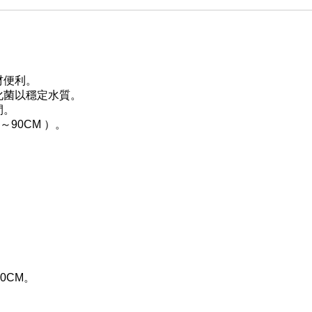
材便利。
化菌以穩定水質。
間。
90CM ）。
90CM。