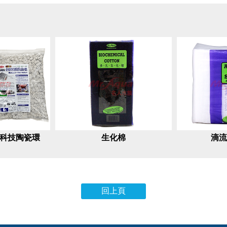
物科技陶瓷環
生化棉
滴流
、10L
回上頁