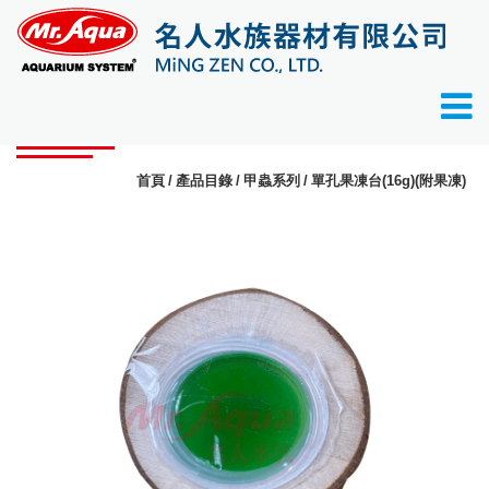
產品目錄
首頁
產品目錄
甲蟲系列
單孔果凍台(16g)(附果凍)