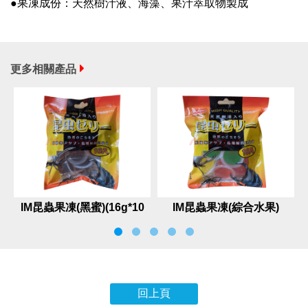
●果凍成份：天然樹汁液、海藻、果汁萃取物製成
更多相關產品
IM昆蟲果凍(黑蜜)(16g*10
IM昆蟲果凍(綜合水果)
入)
(16g*10入)
回上頁