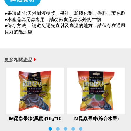
●果凍成分:天然樹液糖漿、果汁、凝膠化劑、香料、著色劑
●本產品為昆蟲專用，請勿餵食昆蟲以外的生物
●保存方法： 請避免陽光直射及高溫的地方，請保存在通風
良好的陰涼處
更多相關產品
IM昆蟲果凍(黑蜜)(16g*10
IM昆蟲果凍(綜合水果)
入)
(16g*10入)