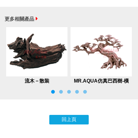
更多相關產品
流木－散裝
MR.AQUA仿真巴西樹-橫
枝
回上頁