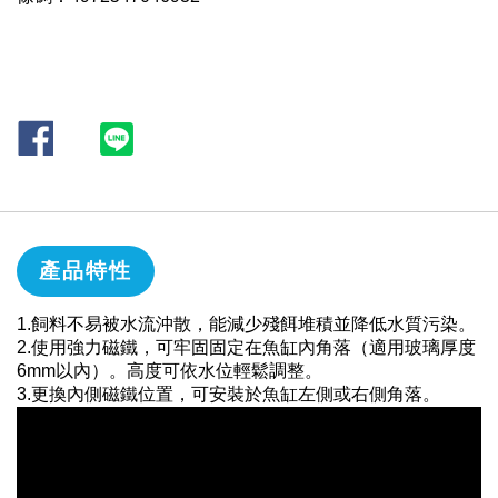
產品特性
1.飼料不易被水流沖散，能減少殘餌堆積並降低水質污染。
2.使用強力磁鐵，可牢固固定在魚缸內角落（適用玻璃厚度
6mm以內）。高度可依水位輕鬆調整。
3.更換內側磁鐵位置，可安裝於魚缸左側或右側角落。