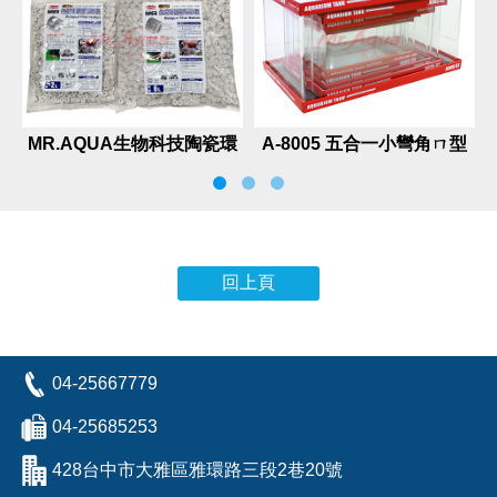
MR.AQUA生物科技陶瓷環
A-8005 五合一小彎角ㄇ型
2L、6L、10L
套缸
回上頁
04-25667779
04-25685253
428台中市大雅區雅環路三段2巷20號