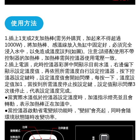
使用方法
1.插上1支或2支加熱棒(需另外購買，加起來不得超過
1000W)，將加熱棒、感溫線放入魚缸中固定好，必須完全
浸入水中，以免造成溫度誤判(如圖)。注意:請搭配使用不帶
控制器的加熱棒，加熱棒需與控溫器使用電壓一致。
2.插上電源，此時控溫器彩屏中間顯示目前水溫，右邊偏下
顯示設定溫度值，再依照所需溫度自行設定控溫器，按下控
溫器設定鍵時，設定溫度值會開始閃爍，每按一下，溫度設
定值加1，當按到所需溫度停止按設定鍵，設定值顯示閃爍3
次後停止，代表設定溫度完成。
●當實際水溫低於控溫器設定溫度時，加溫指示燈亮並且會
轉動，表示加熱棒正在加溫中。
●當控溫器啟動省電變頻功能時，”變頻”會亮起，同時會隨
環境狀態隨時改變功率。