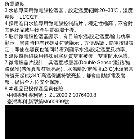
所需溫度。
3.水族專業用微電腦控溫器，設定溫度範圍:20~33℃，溫度
精度：±1℃/2℉。
4.採用進口水族專用微電腦控制晶片，穩定性極高，不會對
其他物品或生物產生電磁場干擾。
5.彩屏微電腦控溫器顯示，有目前水溫/設定溫度/輸出功率
顯示，異常時也有代碼及符號顯示，方便易讀，簡單按鍵設
定，即使在黑夜也能同時看到顯示水溫/設定溫度及功率。
6.溫度感應線採用特殊耐寒材質雙重被覆、雙重防水保護。
7.微電腦晶片設計，具溫度感應器(Double Sensor)斷路/短
路保護(感溫異常符號亮起)，水溫離設定溫度±3℃(水溫異常
符號亮起)或34℃高溫保護符號亮起，都會自動斷電及警
報，提供全方位安全保護。
8.本產品已投保產品責任險
中國專利 專利號： ZL 2020 2 1076400.8
臺灣專利 新型第M600999號