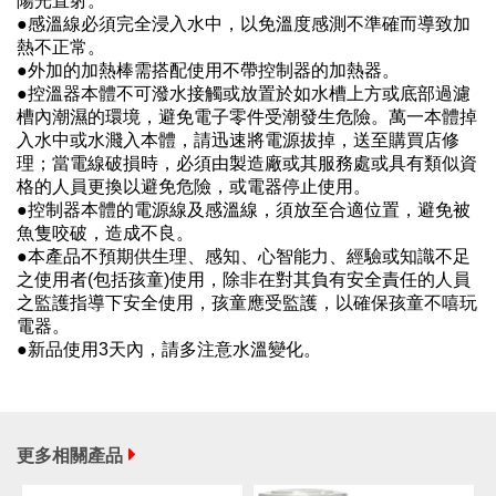
陽光直射。
●感溫線必須完全浸入水中，以免溫度感測不準確而導致加
熱不正常。
●外加的加熱棒需搭配使用不帶控制器的加熱器。
●控溫器本體不可潑水接觸或放置於如水槽上方或底部過濾
槽內潮濕的環境，避免電子零件受潮發生危險。萬一本體掉
入水中或水濺入本體，請迅速將電源拔掉，送至購買店修
理；當電線破損時，必須由製造廠或其服務處或具有類似資
格的人員更換以避免危險，或電器停止使用。
●控制器本體的電源線及感溫線，須放至合適位置，避免被
魚隻咬破，造成不良。
●本產品不預期供生理、感知、心智能力、經驗或知識不足
之使用者(包括孩童)使用，除非在對其負有安全責任的人員
之監護指導下安全使用，孩童應受監護，以確保孩童不嘻玩
電器。
●新品使用3天內，請多注意水溫變化。
更多相關產品