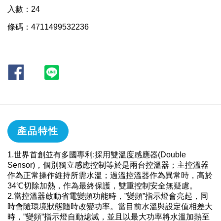
入數：24
條碼：4711499532236
產品特性
1.世界首創並有多國專利:採用雙溫度感應器(Double
Sensor)，個別獨立感應控制等於是兩台控溫器；主控溫器
作為正常操作維持所需水溫；過溫控溫器作為異常時，高於
34℃切除加熱，作為最終保護，雙重控制安全無疑慮。
2.當控溫器啟動省電變頻功能時，”變頻”指示燈會亮起，同
時會隨環境狀態隨時改變功率。當目前水溫與設定值相差大
時，”變頻”指示燈自動熄滅，並且以最大功率將水溫加熱至