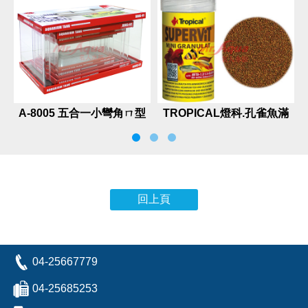
A-8005 五合一小彎角ㄇ型
TROPICAL燈科.孔雀魚滿
套缸
漢全餐
回上頁
04-25667779
04-25685253