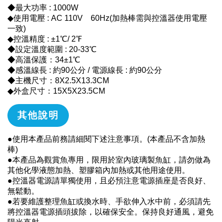
◆最大功率 : 1000W
◆使用電壓 : AC 110V 60Hz(加熱棒需與控溫器使用電壓
一致)
◆控溫精度 : ±1℃/ 2℉
◆設定溫度範圍 : 20-33℃
◆高溫保護：34±1℃
◆感溫線長 : 約90公分 / 電源線長 : 約90公分
◆主機尺寸：8X2.5X13.3CM
◆外盒尺寸：15X5X23.5CM
其他說明
●使用本產品前務請細閱下述注意事項。(本產品不含加熱
棒)
●本產品為觀賞魚專用，限用於室內玻璃製魚缸，請勿做為
其他化學液態加熱、塑膠箱內加熱或其他用途使用。
●控溫器電源請單獨使用，且必預注意電源插座是否良好、
無鬆動。
●若要維護整理魚缸或換水時、手欲伸入水中前，必須請先
將控溫器電源插頭拔除，以確保安全。保持良好通風，避免