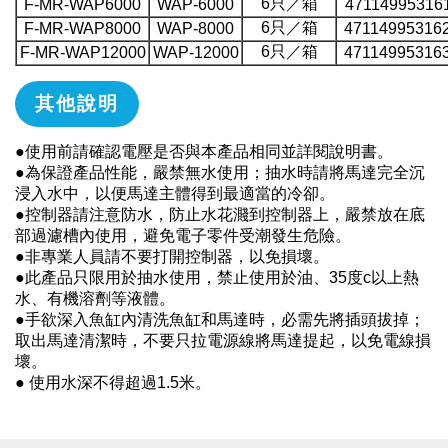
6只／箱
F-MR-WAP6000
WAP-6000
47114995316
6只／箱
F-MR-WAP8000
WAP-8000
47114995316
6只／箱
F-MR-WAP12000
WAP-12000
47114995316
其他說明
●使用前請確認電壓是否與本產品相同並詳閱說明書。
●為保證產品性能，嚴禁無水使用；抽水時請將馬達完全沉
浸入水中，以便馬達主體得到最適當的冷卻。
●控制器請注意防水，防止水花濺到控制器上，嚴禁放在底
部過濾槽內使用，避免電子零件受潮發生危險。
●非專業人員請不要打開控制器，以免損壞。
●此產品只限用於抽水使用，禁止使用於油、35度c以上熱
水、有機溶劑等液體。
●手欲深入魚缸內清洗魚缸和馬達時，必需先將插頭拔掉；
取出馬達清潔時，不要只拉電源線將馬達提起，以免電線損
壞。
● 使用水深不得超過1.5米。