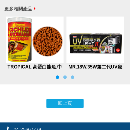
更多相關產品
TROPICAL 高蛋白龍魚.中
MR.18W.35W第二代UV殺
大型魚成長飼料－大粒
菌淨水器
回上頁
04-25667779