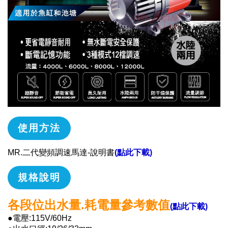
使用方法
MR.二代變頻調速馬達-說明書
(點此下載)
規格說明
各段位出水量.耗電量參考數值
(點此下載)
●電壓:115V/60Hz