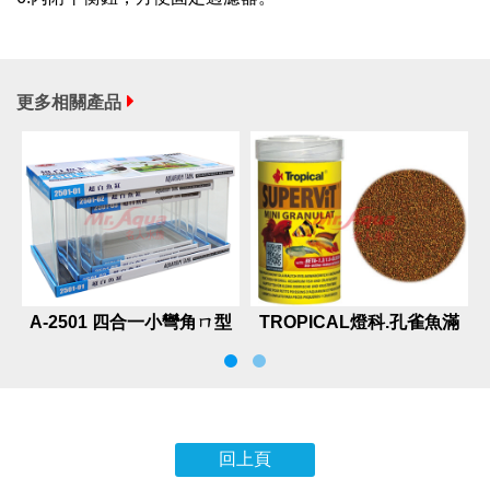
更多相關產品
A-2501 四合一小彎角ㄇ型
TROPICAL燈科.孔雀魚滿
超白套缸
漢全餐
回上頁