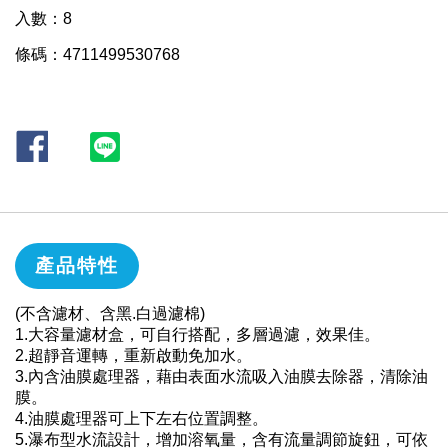
入數：8
條碼：4711499530768
產品特性
(不含濾材、含黑.白過濾棉)
1.大容量濾材盒，可自行搭配，多層過濾，效果佳。
2.超靜音運轉，重新啟動免加水。
3.內含油膜處理器，藉由表面水流吸入油膜去除器，清除油
膜。
4.油膜處理器可上下左右位置調整。
5.瀑布型水流設計，增加溶氧量，含有流量調節旋鈕，可依