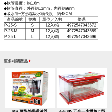
◆軟管長度：約1.6m
◆軟管直徑：外徑約13mm，內徑約9mm
◆吸水管+方形嘴吸水頭長度：約48CM
產品編號
規格
單位／入數
條碼
P-25-S
S
12入/箱
4972547043672
P-25-M
M
12入/箱
4972547043689
P-25-L
L
12入/箱
4972547043696
更多相關產品
MR.薄型外掛過濾器
A-8005 五合一小彎角ㄇ型