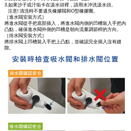
3.如果沙子或汙垢卡在汲水頭裡，請用水沖洗汲水頭。
注意! 清洗時不要遺失橡膠閥和O型橡膠圈。
［進水閥安裝方式］
將進水閥從手把底部插入，將進水閥內側的凹槽裝入手把內
凸點，確保進水閥外側的凹槽是朝向流量調節桿的方向。
［排水閥安裝方式］
將排水閥上凹槽裝入手把上凸點，並確認完全插入沒有縫
隙。