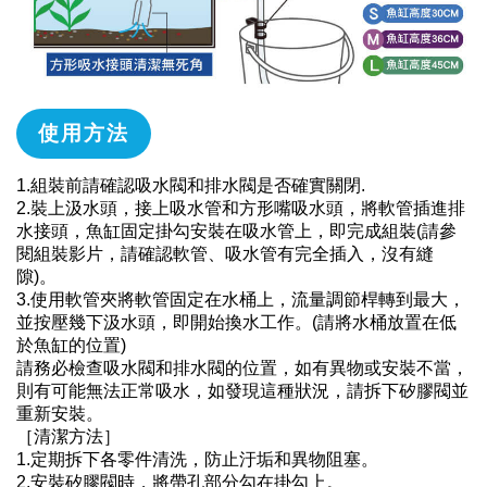
使用方法
1.組裝前請確認吸水閥和排水閥是否確實關閉.
2.裝上汲水頭，接上吸水管和方形嘴吸水頭，將軟管插進排
水接頭，魚缸固定掛勾安裝在吸水管上，即完成組裝(請參
閱組裝影片，請確認軟管、吸水管有完全插入，沒有縫
隙)。
3.使用軟管夾將軟管固定在水桶上，流量調節桿轉到最大，
並按壓幾下汲水頭，即開始換水工作。(請將水桶放置在低
於魚缸的位置)
請務必檢查吸水閥和排水閥的位置，如有異物或安裝不當，
則有可能無法正常吸水，如發現這種狀況，請拆下矽膠閥並
重新安裝。
［清潔方法］
1.定期拆下各零件清洗，防止汙垢和異物阻塞。
2.安裝矽膠閥時，將帶孔部分勾在掛勾上。