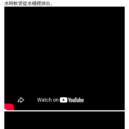
水時軟管從水桶裡掉出。