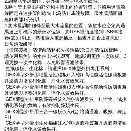
2.調整水平調節鈕，讓外掛主體呈現水平狀態。
3.將ㄇ管上突出的部分和主體上的位置對齊，並將馬達電源
線固定在連接管的線夾上;為防止馬達故障，吸水管請距離
魚缸底部1公分以上。
4.將水量調節鈕轉至最大水流量的位置，魚缸水位必須高過
馬達上所標示的最低水位線，將USB插頭連接到USB轉接
器(需另購)上，然後插入電源插座，檢查水是否正常流動。
日常清潔維護：
［清潔碳板］清潔前請務必先拔除插頭;日常清洗碳板時，
請使用原魚缸的水抽出沖洗即可。建議2週更換一次碳板、3
週更換一次生化棉，以免影響過濾效果。
更換碳板、生化棉，請選擇GEX薄型外掛專用系列：
GEX薄型外掛用增量活性碳板(1入/包)-高性能活性碳濾板兼
具過濾與培養硝化菌，淨化水質效果好。
GEX薄型外掛用增量活性碳板(3入/包)-高性能活性碳濾板兼
具過濾與培養硝化菌，淨化水質效果好。
GEX薄型外掛用防藻碳板(2入/包)-過濾雜質、排泄物、減少
消化系統的負擔，有效抑制藻類生長。
GEX薄型外掛用三合一碳板(5入/包)-培菌過濾、吸氨、穩定
PH
GEX薄型外掛用生化棉組(1入/包)-過濾雜質兼具過濾與培養
硝化菌，淨化水質效果好。