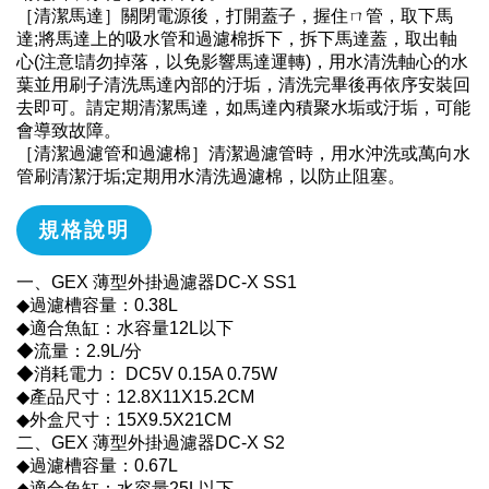
［清潔馬達］關閉電源後，打開蓋子，握住ㄇ管，取下馬
達;將馬達上的吸水管和過濾棉拆下，拆下馬達蓋，取出軸
心(注意!請勿掉落，以免影響馬達運轉)，用水清洗軸心的水
葉並用刷子清洗馬達內部的汙垢，清洗完畢後再依序安裝回
去即可。請定期清潔馬達，如馬達內積聚水垢或汙垢，可能
會導致故障。
［清潔過濾管和過濾棉］清潔過濾管時，用水沖洗或萬向水
管刷清潔汙垢;定期用水清洗過濾棉，以防止阻塞。
規格說明
一、GEX 薄型外掛過濾器DC-X SS1
◆過濾槽容量：0.38L
◆適合魚缸：水容量12L以下
◆流量：2.9L/分
◆消耗電力： DC5V 0.15A 0.75W
◆產品尺寸：12.8X11X15.2CM
◆外盒尺寸：15X9.5X21CM
二、GEX 薄型外掛過濾器DC-X S2
◆過濾槽容量：0.67L
◆適合魚缸：水容量25L以下