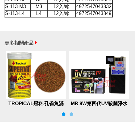
S-113-M3
M3
12入/箱
4972547043832
S-113-L4
L4
12入/箱
4972547043849
更多相關產品
TROPICAL燈科.孔雀魚滿
MR.9W第四代UV殺菌淨水
漢全餐
器