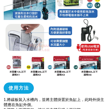
使用方法
1.將碳板裝入水槽內，並將主體掛置於魚缸上，此時外掛主
體應在魚缸外側。