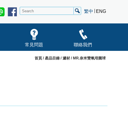
繁中
ENG
常見問題
聯絡我們
首頁
產品目錄
濾材
MR.奈米雙氧培菌球