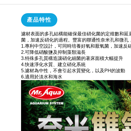
產品特性
濾材表面的多孔結構能確保最佳硝化菌的定殖數和延
菌，加速反硝化的過程。豐富的聯通性奈米孔和微孔
1.專利中空設計，可同時培養好氧和厭氧菌，加速反
2.可降低硝酸鹽及抑制藻類滋長
3.特殊多孔質構造讓硝化細菌的著床面積大幅提升
4.快速淨化水質、建立硝化系統
5.濾材為中性，不會引起水質變化，以及PH的波動
6.適用於淡水和海水