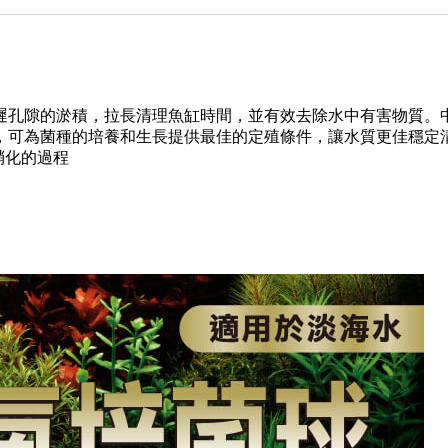
遲孔隙的淤積，拉長清理魚缸時間，並有效去除水中有害物質。
，可為菌種的培養和生長提供最佳的定殖條件，讓水質更佳穩定
硝化的過程