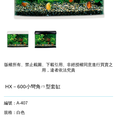
版權所有、禁止截圖、下載引用、非經授權同意進行買賣之
用，違者依法究責
HX－600小彎角ㄇ型套缸
編號：A-407
規格：白色