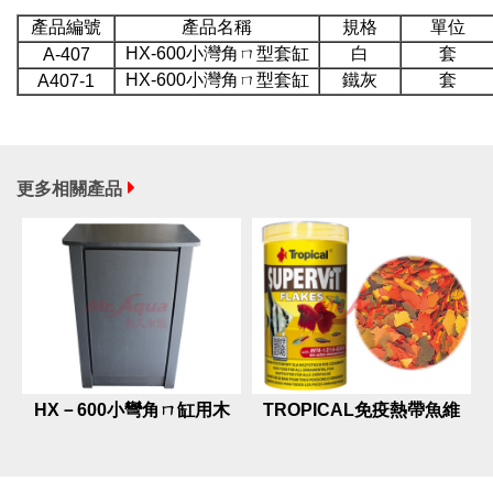
產品編號
產品名稱
規格
單位
HX-600小灣角ㄇ型套缸
白
套
A-407
HX-600小灣角ㄇ型套缸
鐵灰
套
A407-1
更多相關產品
HX－600小彎角ㄇ缸用木
TROPICAL免疫熱帶魚維
架
他薄片