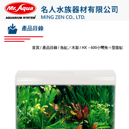
產品目錄
首頁
產品目錄
魚缸／木架
HX－600小彎角ㄇ型套缸