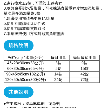
2.進行換水1/2後，可重複上述療程
3.藥效會受到水質影響，可依據渦蟲嚴重程度增加添加量，
單次最多添加量為3倍
4.建議使用前請先更換1/3水量
5.使用期間請移除活性碳
6.使用前請將觀賞螺取出
7.本劑按照使用方式對觀賞魚蝦無害
規格說明
魚缸(cm) / 水量(公升)
每日用量
每日最多用量
45x28x30cm(38公升)
3錠
9錠
60x30x36cm(65公升)
5錠
15錠
90x45x45cm(182公升)
14錠
42錠
120x50x50cm(300公升)
24錠
72錠
其他說明
●主要成分：渦蟲麻痺劑、刺激劑