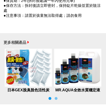
●保質期：2年(拆封後建議一年內使用完畢)
●保存方法：拆封後請立即密封，保持錠片乾燥並置於陰涼
處
●注意事項：請置於孩童無法取得處；請勿食用
更多相關產品
日本GEX脫臭脫色活性炭
MR.AQUA全效水質穩定液
80GX10入
+魚體保護膜