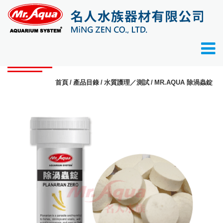
產品目錄
首頁
產品目錄
水質護理／測試
MR.AQUA 除渦蟲錠