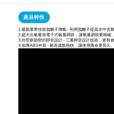
產品特性
1.最新業界技術負離子增氧 - 利用負離子提高水中含
2.超大出氣量加電子式氣量調節，讓氣量調節更精確
3.外型新穎密封靜音設計 - 三重靜音設計技術，更有
4.加厚ABS外殼 - 耐高溫散熱快，讓使用壽命更長久