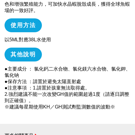
色和增強繁殖能力，可加快水晶蝦脫殼成長，獲得全球魚蝦
場的一致好評。
使用方法
以5ML對應38L水使用
其他說明
●主要成分 ： 氯化鈣二水合物、氯化鎂六水合物、氯化鉀、
氯化钠
●保存方法 ：請置於避免太陽直射處
●注意事項 ：1.請置於孩童無法取得處。
2.強烈建議不能一次改變GH值的範圍超過1度（請逐日調整
到正確值）。
※建議每星期使用KH／GH測試劑監測數值的波動※