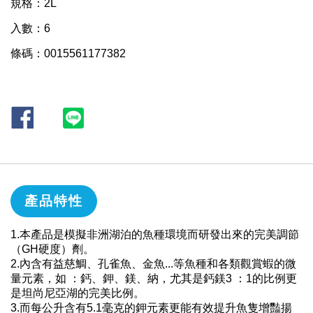
規格：2L
入數：6
條碼：0015561177382
產品特性
1.本產品是模擬非洲湖泊的魚種環境而研發出來的完美調節
（GH硬度）劑。
2.內含有益慈鯛、孔雀魚、金魚...等魚種和各類觀賞蝦的微
量元素，如 ：鈣、鉀、鎂、納，尤其是鈣鎂3 ：1的比例更
是坦尚尼亞湖的完美比例。
3.而每公升含有5.1毫克的鉀元素更能有效提升魚隻增豔揚