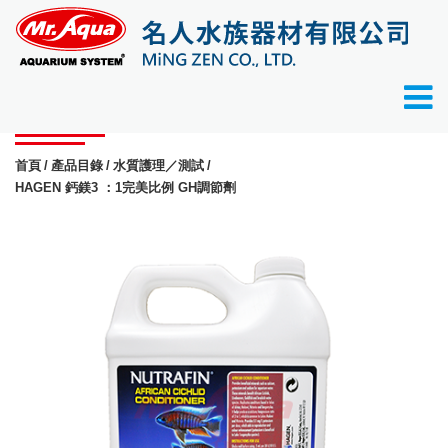
產品目錄
首頁
產品目錄
水質護理／測試
HAGEN 鈣鎂3 ：1完美比例 GH調節劑