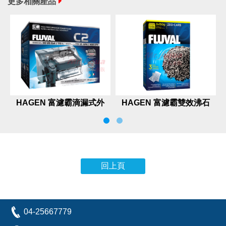
更多相關產品
HAGEN 富濾霸滴漏式外
HAGEN 富濾霸雙效沸石
掛過濾
活性碳150GX3包
回上頁
04-25667779