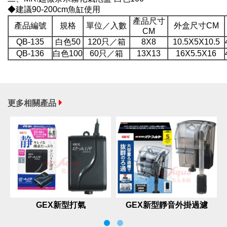
◆建議90-200cm魚缸使用
產品尺寸
產品編號
規格
單位／入數
外盒尺寸CM
CM
QB-135
白色50
120只／箱
8X8
10.5X5X10.5
QB-136
白色100
60只／箱
13X13
16X5.5X16
更多相關產品
GEX新型打氣
GEX新型靜音外掛過濾