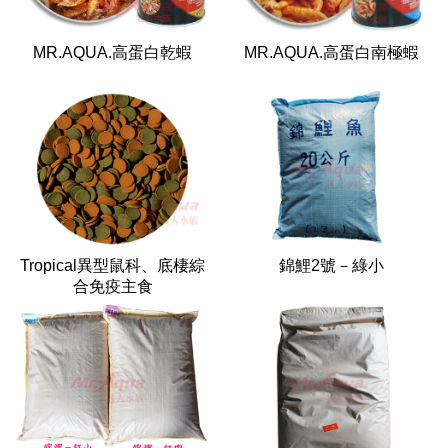
MR.AQUA.高蛋白乾蝦
MR.AQUA.高蛋白南極蝦
Tropical異型鼠科、底棲綜
錦鯉2號－綠小
合免疫主食