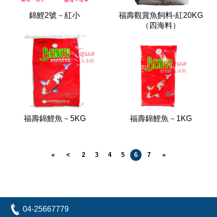
錦鯉2號－紅小
福壽觀賞魚飼料-紅20KG
（四海料）
福壽錦鯉魚－5KG
福壽錦鯉魚－1KG
«
<
2
3
4
5
6
7
»
04-25667779