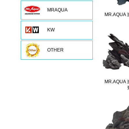
MRAQUA
MR.AQU
KW
OTHER
MR.AQU