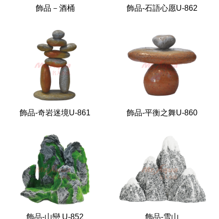
飾品－酒桶
飾品-石語心愿U-862
飾品-奇岩迷境U-861
飾品-平衡之舞U-860
飾品-山巒 U-852
飾品-雪山