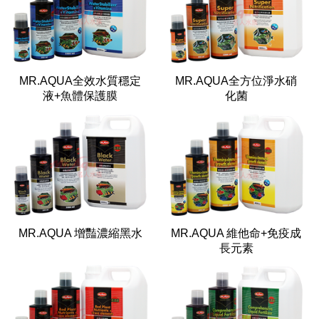
MR.AQUA全效水質穩定
MR.AQUA全方位淨水硝
液+魚體保護膜
化菌
MR.AQUA 增豔濃縮黑水
MR.AQUA 維他命+免疫成
長元素