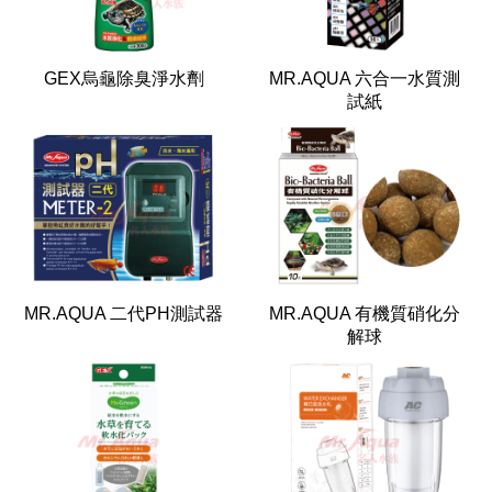
GEX烏龜除臭淨水劑
MR.AQUA 六合一水質測
試紙
MR.AQUA 二代PH測試器
MR.AQUA 有機質硝化分
解球