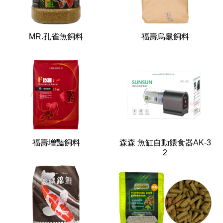
MR.孔雀魚飼料
福壽烏龜飼料
福壽增豔飼料
森森 魚缸自動餵食器AK-3
2