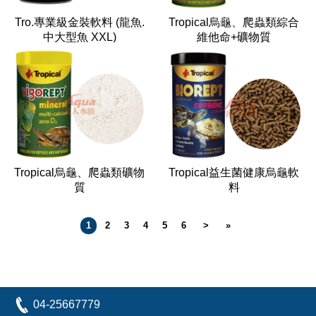
Tro.專業級金裝軟料 (龍魚.
Tropical烏龜、爬蟲類綜合
中大型魚 XXL)
維他命+礦物質
Tropical烏龜、爬蟲類礦物
Tropical益生菌健康烏龜軟
質
料
1
2
3
4
5
6
>
»
04-25667779