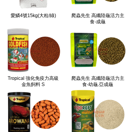
愛鱗4號15kg(大粒/綠)
爬蟲先生 高纖陸龜活力主
食-成龜
Tropical 強化免疫力高級
爬蟲先生 高纖陸龜活力主
金魚飼料 S
食-幼龜.亞成龜