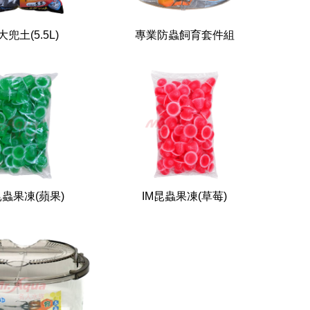
大兜土(5.5L)
專業防蟲飼育套件組
昆蟲果凍(蘋果)
IM昆蟲果凍(草莓)