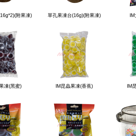
6g*2)(附果凍)
單孔果凍台(16g)(附果凍)
IM
果凍(黑蜜)
IM昆蟲果凍(香蕉)
IM