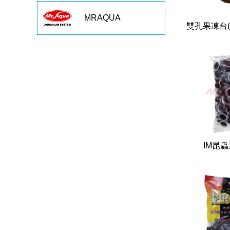
MRAQUA
雙孔果凍台(1
IM昆蟲