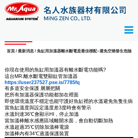
最新消息
首頁
最新消息
魚缸用加溫器離水斷電是最佳標配~避免空燒發生危險
你現在使用的魚缸用加溫器有離水斷電功能嗎?
這台MR.離水斷電雙顯鈦管加溫器
https://user237527.pse.is/7785fq
有多道安全保護 層層把關
把所有加溫器保護功能都加在裡面
即使環境溫度不穩定也能守護好魚缸裡的水溫避免魚隻生病
當魚缸溫度與設定溫度差3度時會有警示
水溫到達36℃會顯示HI，停止加溫
當加溫棒離水感應區域離開水面，會自動切斷加熱
水溫超過35℃切除加溫棒電源
加溫棒內有34℃過溫保護裝置