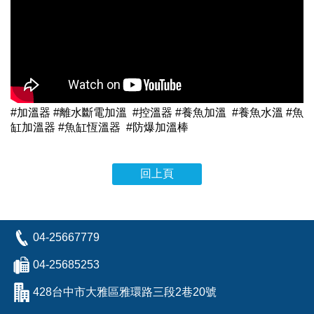
#加溫器 #離水斷電加溫 #控溫器 #養魚加溫 #養魚水溫 #魚
缸加溫器 #魚缸恆溫器 #防爆加溫棒
回上頁
04-25667779
04-25685253
428台中市大雅區雅環路三段2巷20號